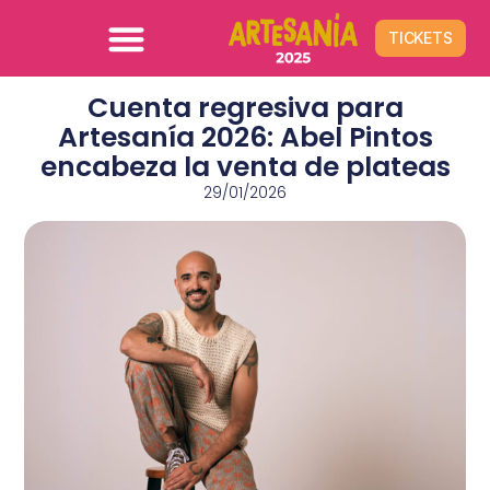
TICKETS
Cuenta regresiva para
Artesanía 2026: Abel Pintos
encabeza la venta de plateas
29/01/2026
A buen ritmo continúa la venta anticipada de
ubicaciones para la máxima celebración colonense. El
artista nacional agota las plateas disponibles y lidera
la demanda del público, seguido de cerca por el
fenómeno del cuarteto y el rock nacional.
La entrada
Cuenta regresiva para Artesanía 2026: Abel
Pintos encabeza la venta de plateas
se publicó
primero en
Municipalidad de Colón
.