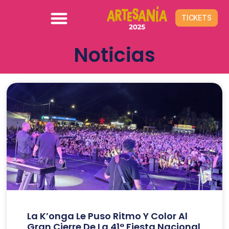
TICKETS
Noticias
La K’onga Le Puso Ritmo Y Color Al
Gran Cierre De La 41° Fiesta Nacional